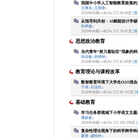
我国中小学人工智能教育政策的
王继东;王雨蕾;
2026年06期 v.48;No.372 59-69页
[
从指导到共创：AI赋能设计学
孙梦婕;
2026年06期 v.48;No.372 70-81页
[
思想政治教育
当代青年“努力羞耻症”现象的
张佳敏;孙艳秋;
2026年06期 v.48;No.372 82-89页
[
教育理论与课程改革
数智教育环境下大学生O2O混
于准;石佳欣;
2026年06期 v.48;No.372 90-102页
[
基础教育
学习任务群视域下小学语文主题
潘姣姣;
2026年06期 v.48;No.372 103-108页
复杂性理论视角下的科学跨学科
夏青;盛怡玲;