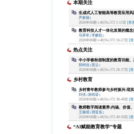
本期关注
生成式人工智能高等教育应用风
尹家德;
2026年06期 v.48;No.372 1-15页
[查
教育科技人才一体化发展的概念
马翠军;李麒杭;
2026年06期 v.48;No.372 16-27页
[
热点关注
中小学春秋假制度的教育功能、
郑柯佳;雷云;
2026年06期 v.48;No.372 28-37页
[
乡村教育
乡村青年教师参与乡村振兴:现
刘佳;游雨诺;
2026年06期 v.48;No.372 38-48页
[
教师数字阅读素养:内涵、价值
王璐瑶;周亚东;
2026年06期 v.48;No.372 49-58页
[
“AI赋能教育教学”专题